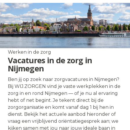
Wat heb jij nodig om er vanuit jouw kracht te kunnen
zijn voor een ander?
Vacatures in de zorg
in en rond Nijmegen
Werken in de zorg
Vacatures in de zorg in
Nijmegen
Ben jij op zoek naar zorgvacatures in Nijmegen?
Bij WIJ.ZORGEN vind je vaste werkplekken in de
zorg in en rond Nijmegen — of je nu al ervaring
hebt of net begint. Je tekent direct bij de
zorgorganisatie en komt vanaf dag 1 bij hen in
dienst. Bekijk het actuele aanbod hieronder of
vraag een vrijblijvend oriëntatiegesprek aan; we
kijken samen met jou naar jouw ideale baan in