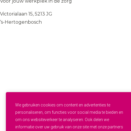
Voor jóuw werkplek in de zorg
Victorialaan 15, 5213 JG
‘s-Hertogenbosch
085 — 060 34 32
info@wij.zorgen.nu
WERKVELDEN
Geestelijke Gezondheidszorg
Gehandicaptenzorg
Thuiszorg
Ouderenzorg
Verpleeg- en Verzorgingshuizen
Welzijn
FUNCTIES & INSTROOM
Helpende
Helpende Plus
We gebruiken cookies om content en advertenties te
Studenten
personaliseren, om functies voor social media te bieden en
Zij-instroom
om ons websiteverkeer te analyseren. Ook delen we
Professionals
informatie over uw gebruik van onze site met onze partners
Werken en leren