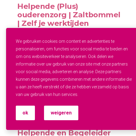
Helpende (Plus)
ouderenzorg | Zaltbommel
| Zelf je werktijden
bepalen
We gebruiken cookies om content en advertenties te
Rossum
1 - 32 uur
€2.404,00 -
personaliseren, om functies voor social media te bieden en
€3.294,00 per maand
MBO
om ons websiteverkeer te analyseren. Ook delen we
Werk als Helpende (Plus) in regio
informatie over uw gebruik van onze site met onze partners
Zaltbommel, en stem je werktijden af
voor social media, adverteren en analyse. Deze partners
op jouw leven. Intramurale
kunnen deze gegevens combineren met andere informatie die
ouderenzorg met aandacht
u aan ze heeft verstrekt of die ze hebben verzameld op basis
Bekijk deze werkplek →
van uw gebruik van hun services.
ok
weigeren
Thuiszorg
Gecombineerde functie
Helpende en Begeleider