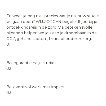
Nu solliciteren
→
Ben jij student in de zorg?
En weet je nog niet precies wat je na jouw studie
wil gaan doen? WIJ.ZORGEN begeleidt jou bij je
ontdekkingsreis in de zorg. Via betekenisvolle
bijbanen helpen we jou aan je droombaan in de
GGZ, gehandicapten-, thuis- of ouderenzorg.
01
Baangarantie
Baangarantie na je studie
02
Betekenisvol werk
Betekenisvol werk met impact
03
Ontdekkingsreis