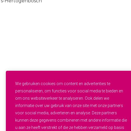
‘s-Hertogenbosch
085 — 060 34 32
info@wij.zorgen.nu
WERKVELDEN
Geestelijke Gezondheidszorg
Gehandicaptenzorg
Thuiszorg
Ouderenzorg
Verpleeg- en Verzorgingshuizen
Welzijn
FUNCTIES & INSTROOM
Helpende
Helpende Plus
We gebruiken cookies om content en advertenties te
Studenten
personaliseren, om functies voor social media te bieden en
Zij-instroom
om ons websiteverkeer te analyseren. Ook delen we
Professionals
informatie over uw gebruik van onze site met onze partners
Werken en leren
OVER WIJ.ZORGEN
voor social media, adverteren en analyse. Deze partners
Alle vacatures
kunnen deze gegevens combineren met andere informatie die
Zorgpersoneel gezocht
u aan ze heeft verstrekt of die ze hebben verzameld op basis