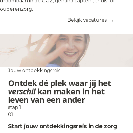
droombaan in de GGZ, gehandicapten-, thuis- of
ouderenzorg.
Nu solliciteren
Bekijk vacatures
Jouw persoonlijke ontdekkingsreis met baangarantie.
W
Van bijbaan naar
jouw droombaan in de zorg
Jouw ontdekkingsreis
Ontdek dé plek waar jij het
verschil
kan maken in het
leven van een ander
stap 1
01
Start jouw ontdekkingsreis in de zorg