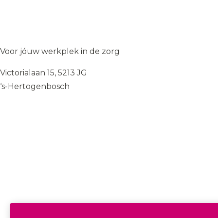
Solliciteer op de vacature
→
Solliciteer op de vacature
→
WIJ
♥
ZORGEN
Voor jóuw werkplek in de zorg
Victorialaan 15, 5213 JG
‘s-Hertogenbosch
085 — 060 34 32
info@wij.zorgen.nu
WERKVELDEN
Geestelijke Gezondheidszorg
Gehandicaptenzorg
Thuiszorg
Ouderenzorg
Verpleeg- en Verzorgingshuizen
Welzijn
FUNCTIES & INSTROOM
Helpende