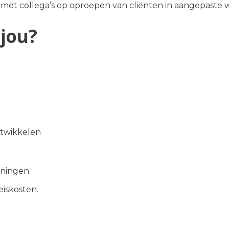
 met collega’s op oproepen van cliënten in aangepaste w
jou?
ntwikkelen
oningen
eiskosten.