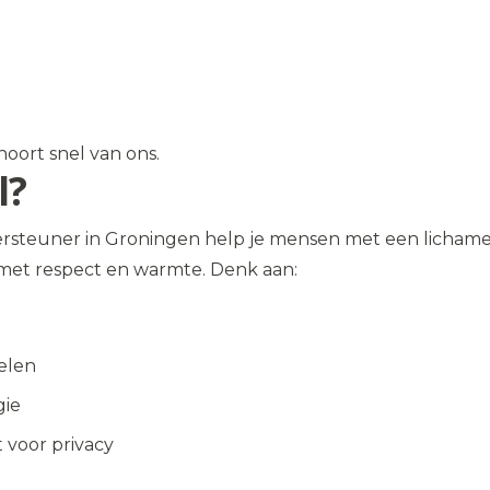
oort snel van ons.
l?
rsteuner in Groningen help je mensen met een lichameli
 met respect en warmte. Denk aan:
elen
gie
 voor privacy