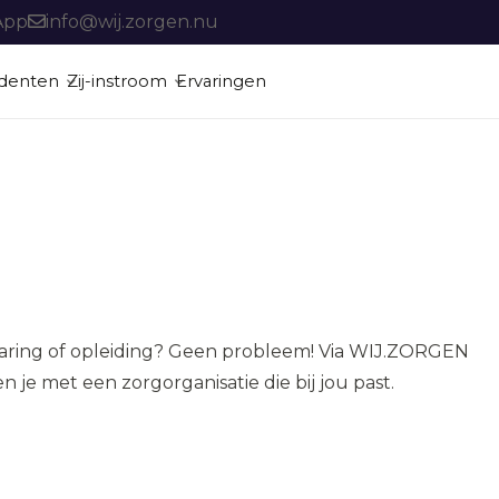
App
info@wij.zorgen.nu
denten
Zij-instroom
Ervaringen
Vacatures
Een vrijblijvend gesprek over jouw mogelijkheden in de zorg.
Een vrijblijvend gesprek over jouw mogelijkheden in de zorg.
Een vrijblijvend gesprek over jouw mogelijkheden in de zorg.
ervaring of opleiding? Geen probleem! Via WIJ.ZORGEN
 je met een zorgorganisatie die bij jou past.