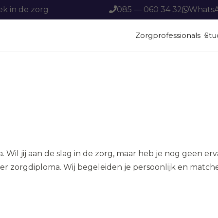
ek in de zorg
085 — 060 34 32
Whats
Zorgprofessionals
Stu
ADL Zorgondersteuner
ADL Zorgondersteuner
ADL Zorgondersteuner
g in
 met
. Wil jij aan de slag in de zorg, maar heb je nog geen 
er zorgdiploma. Wij begeleiden je persoonlijk en matchen