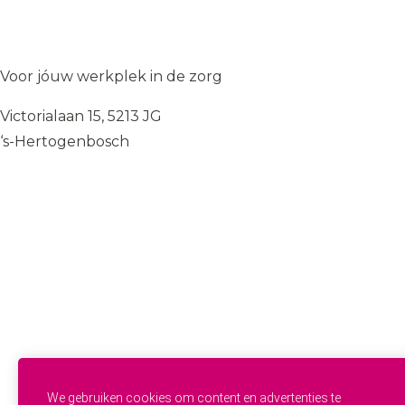
Solliciteer op de vacature
→
WIJ
♥
ZORGEN
Voor jóuw werkplek in de zorg
Victorialaan 15, 5213 JG
‘s-Hertogenbosch
085 — 060 34 32
info@wij.zorgen.nu
WERKVELDEN
Geestelijke Gezondheidszorg
Gehandicaptenzorg
Thuiszorg
Ouderenzorg
Verpleeg- en Verzorgingshuizen
Welzijn
FUNCTIES & INSTROOM
Helpende
Helpende Plus
We gebruiken cookies om content en advertenties te