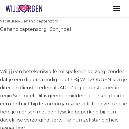
Vacatures
Vacatures
»
Gehandicaptenzorg
Gehandicaptenzorg · Schijndel
Word ADL Zorgondersteuner
in Schijndel – Direct in dienst,
geen diploma nodig!
Wil jij een betekenisvolle rol spelen in de zorg, zonder
dat je een diploma nodig hebt? Bij WIJ.ZORGEN kun je
direct in dienst treden als ADL Zorgondersteuner in
regio Schijndel. Dit is geen bemiddeling – je krijgt direct
een contract bij de zorgorganisatie zelf. In deze functie
help je mensen met een fysieke beperking bij hun
dagelijkse verzorging, terwijl je hun zelfstandigheid
respecteert.