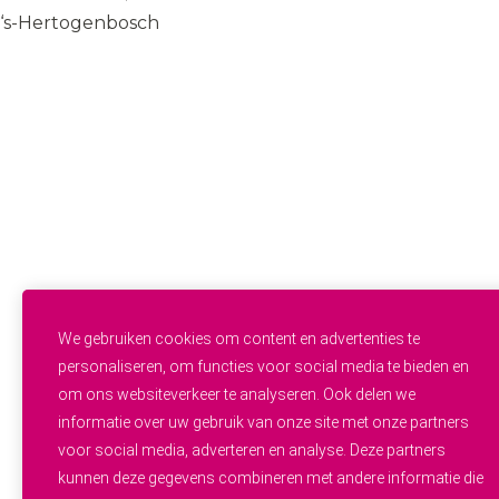
‘s-Hertogenbosch
085 — 060 34 32
info@wij.zorgen.nu
WERKVELDEN
Geestelijke Gezondheidszorg
Gehandicaptenzorg
Thuiszorg
Ouderenzorg
Verpleeg- en Verzorgingshuizen
Welzijn
FUNCTIES & INSTROOM
Helpende
Helpende Plus
We gebruiken cookies om content en advertenties te
Studenten
personaliseren, om functies voor social media te bieden en
Zij-instroom
om ons websiteverkeer te analyseren. Ook delen we
Professionals
informatie over uw gebruik van onze site met onze partners
Werken en leren
OVER WIJ.ZORGEN
voor social media, adverteren en analyse. Deze partners
Alle vacatures
kunnen deze gegevens combineren met andere informatie die