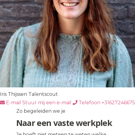
Iris Thijssen
Talentscout
E-mail
Stuur mij een e-mail
Telefoon
+31627246675
Zo begeleiden we je
Naar een vaste werkplek
Je hoeft niet meteen te weten welke