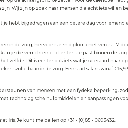
jezelf op de achtergrond te zetten voor de cliënt. Je he
jn. Wij zijn op zoek naar mensen die echt iets willen 
t je hebt bijgedragen aan een betere dag voor iemand 
n de zorg, hiervoor is een diploma niet vereist. Middels
n je die verrichten bij cliënten. Je past binnen de zorg
et zelfde. Dit is echter ook iets wat je uiteraard naar
kenisvolle baan in de zorg. Een startsalaris vanaf €15,93
ndersteunen van mensen met een fysieke beperking, zod
et technologische hulpmiddelen en aanpassingen voor
et Iris. Je kunt me bellen op +31 - (0)85 - 0603432.