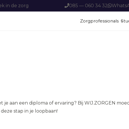
ek in de zorg
085 — 060 34 32
Whats
Zorgprofessionals
Stu
ADL Zorgondersteuner
ADL Zorgondersteuner
ADL Zorgondersteuner
r de
er
et je aan een diploma of ervaring? Bij WIJ.ZORGEN moed
 deze stap in je loopbaan!