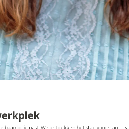
werkplek
e baan bij je past. We ontdekken het stap voor stap — v