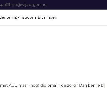
App
info@wij.zorgen.nu
denten
Zij-instroom
Ervaringen
Vacatures
Een vrijblijvend gesprek over jouw mogelijkheden in de zorg.
Een vrijblijvend gesprek over jouw mogelijkheden in de zorg.
Een vrijblijvend gesprek over jouw mogelijkheden in de zorg.
 met ADL, maar (nog) diploma in de zorg? Dan ben je bij