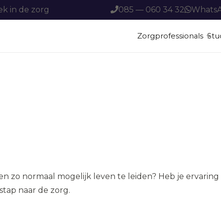
ek in de zorg
085 — 060 34 32
Whats
Zorgprofessionals
Stu
ADL Zorgondersteuner
ADL Zorgondersteuner
ADL Zorgondersteuner
r
t kan
en zo normaal mogelijk leven te leiden? Heb je ervaring
stap naar de zorg.