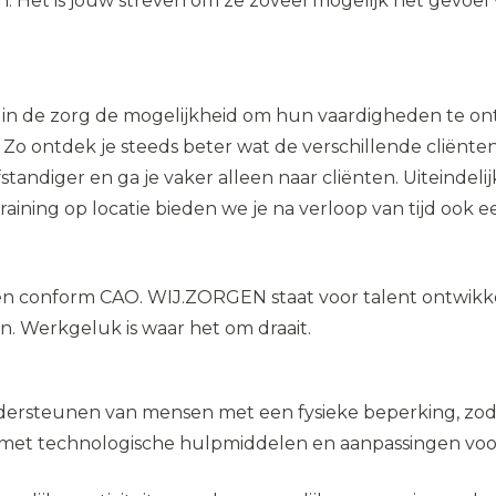
 Het is jouw streven om ze zoveel mogelijk het gevoel 
in de zorg de mogelijkheid om hun vaardigheden te ontw
 Zo ontdek je steeds beter wat de verschillende cliënte
tandiger en ga je vaker alleen naar cliënten. Uiteindelij
training op locatie bieden we je na verloop van tijd ook
n conform CAO. WIJ.ZORGEN staat voor talent ontwikke
en. Werkgeluk is waar het om draait.
ndersteunen van mensen met een fysieke beperking, zod
et technologische hulpmiddelen en aanpassingen voor