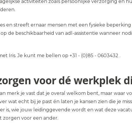
gelijkse activiteiten zoals persoonlijke verzorging en h
rderen.
ies en streeft ernaar mensen met een fysieke beperking d
 op de beschikbaarheid van adl-assistentie wanneer nodi
et Iris. Je kunt me bellen op +31 - (0)85 - 0603432 .
ij zorgen voor dé werkplek 
n merk je vast dat je overal welkom bent, maar waar voel
ver wat echt bij je past én laten je kansen zien die je m
er is, wie jouw leidinggevende wordt en wat deze vacatu
nt zorgen voor een ander.