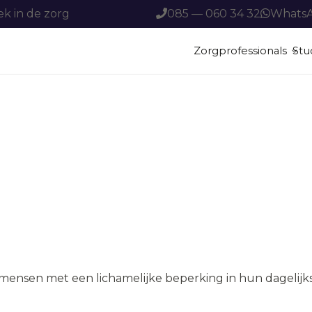
ek in de zorg
085 — 060 34 32
Whats
Zorgprofessionals
Stu
ADL Zorgondersteuner
ADL Zorgondersteuner
ADL Zorgondersteuner
mensen met een lichamelijke beperking in hun dagelijks