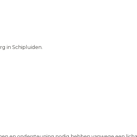
g in Schipluiden.
nen en ondersteuning nodig hebben vanwege een lichamel