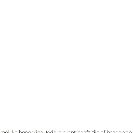
ijke beperking. Iedere cliënt heeft zijn of haar eigen