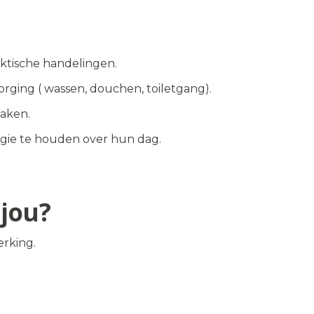
aktische handelingen.
orging ( wassen, douchen, toiletgang).
taken.
egie te houden over hun dag.
jou?
erking.