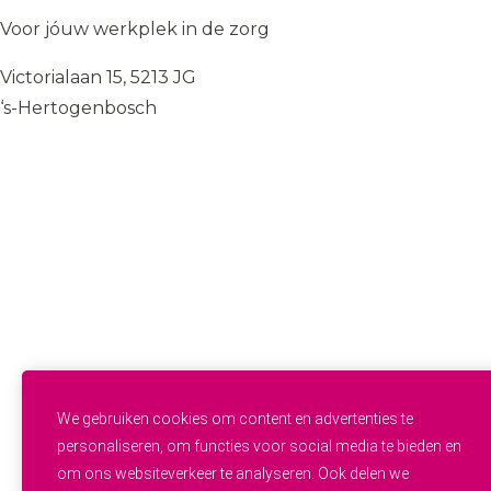
Voor jóuw werkplek in de zorg
Victorialaan 15, 5213 JG
‘s-Hertogenbosch
085 — 060 34 32
info@wij.zorgen.nu
WERKVELDEN
Geestelijke Gezondheidszorg
Gehandicaptenzorg
Thuiszorg
Ouderenzorg
Verpleeg- en Verzorgingshuizen
Welzijn
FUNCTIES & INSTROOM
Helpende
Helpende Plus
We gebruiken cookies om content en advertenties te
Studenten
personaliseren, om functies voor social media te bieden en
Zij-instroom
om ons websiteverkeer te analyseren. Ook delen we
Professionals