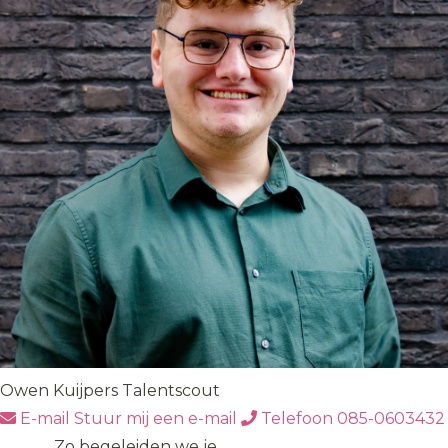
Owen Kuijpers
Talentscout
E-mail
Stuur mij een e-mail
Telefoon
085-0603432
Zo begeleiden we je