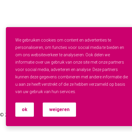
Thuiszorg
Ouderenzorg
Verpleeg- en Verzorgingshuizen
Welzijn
FUNCTIES & INSTROOM
Helpende
Helpende Plus
We gebruiken cookies om content en advertenties te
Studenten
personaliseren, om functies voor social media te bieden en
Zij-instroom
om ons websiteverkeer te analyseren. Ook delen we
Professionals
informatie over uw gebruik van onze site met onze partners
Werken en leren
OVER WIJ.ZORGEN
voor social media, adverteren en analyse. Deze partners
Alle vacatures
kunnen deze gegevens combineren met andere informatie die
Zorgpersoneel gezocht
u aan ze heeft verstrekt of die ze hebben verzameld op basis
Over ons
van uw gebruik van hun services.
Werken bij
Contact
Fenna (AI Recruiter)
ok
weigeren
© 2026 WIJ.ZORGEN — Website door
Dexo Media
·
Privacy Statement
·
Algemene Voorwaarden