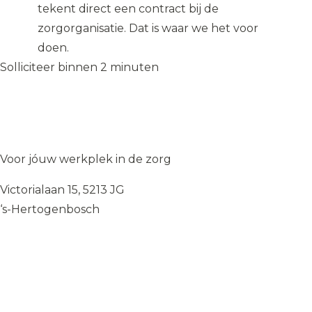
tekent direct een contract bij de
zorgorganisatie. Dat is waar we het voor
doen.
Solliciteer binnen 2 minuten
Solliciteer op de vacature
→
Solliciteer op de vacature
→
WIJ
♥
ZORGEN
Voor jóuw werkplek in de zorg
Victorialaan 15, 5213 JG
‘s-Hertogenbosch
085 — 060 34 32
info@wij.zorgen.nu
WERKVELDEN
Geestelijke Gezondheidszorg
Gehandicaptenzorg