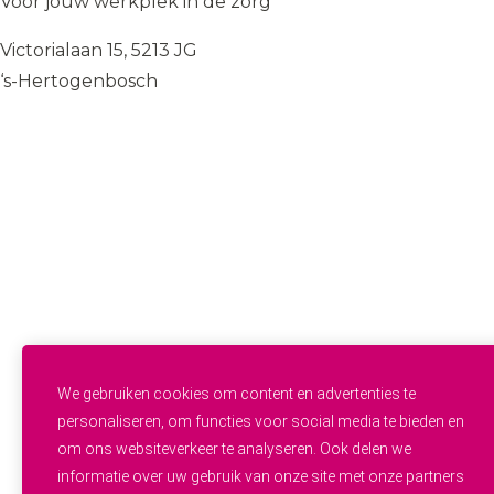
Voor jóuw werkplek in de zorg
Victorialaan 15, 5213 JG
‘s-Hertogenbosch
085 — 060 34 32
info@wij.zorgen.nu
WERKVELDEN
Geestelijke Gezondheidszorg
Gehandicaptenzorg
Thuiszorg
Ouderenzorg
Verpleeg- en Verzorgingshuizen
Welzijn
FUNCTIES & INSTROOM
Helpende
Helpende Plus
We gebruiken cookies om content en advertenties te
Studenten
personaliseren, om functies voor social media te bieden en
Zij-instroom
om ons websiteverkeer te analyseren. Ook delen we
Professionals
informatie over uw gebruik van onze site met onze partners
Werken en leren