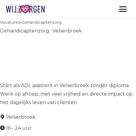
Vacatures
Vacatures
»
Gehandicaptenzorg
Gehandicaptenzorg · Velserbroek
ADL Assistent
Gehandicaptenzorg
Velserbroek | Werken zonder
diploma met eigen regie
Start als ADL assistent in Velserbroek zonder diploma.
Werk op afroep, met veel vrijheid en directe impact op
het dagelijks leven van cliënten.
Velserbroek
16 - 24 uur