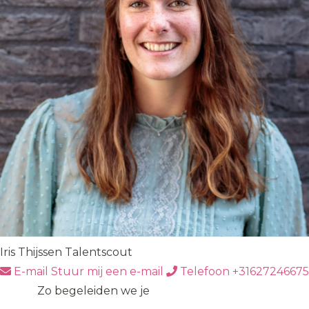
Iris Thijssen
Talentscout
E-mail
Stuur mij een e-mail
Telefoon
+31627246675
Zo begeleiden we je