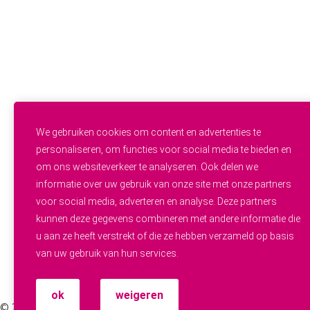
Geestelijke Gezondheidszorg
Gehandicaptenzorg
Thuiszorg
Ouderenzorg
Verpleeg- en Verzorgingshuizen
Welzijn
FUNCTIES & INSTROOM
Helpende
Helpende Plus
We gebruiken cookies om content en advertenties te
Studenten
personaliseren, om functies voor social media te bieden en
Zij-instroom
om ons websiteverkeer te analyseren. Ook delen we
Professionals
informatie over uw gebruik van onze site met onze partners
Werken en leren
OVER WIJ.ZORGEN
voor social media, adverteren en analyse. Deze partners
Alle vacatures
kunnen deze gegevens combineren met andere informatie die
Zorgpersoneel gezocht
u aan ze heeft verstrekt of die ze hebben verzameld op basis
Over ons
van uw gebruik van hun services.
Werken bij
Contact
Fenna (AI Recruiter)
ok
weigeren
© 2026 WIJ.ZORGEN — Website door
Dexo Media
·