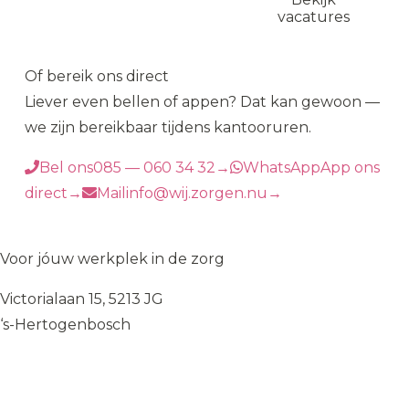
kennismaking
vacatures
Of bereik ons direct
Liever even bellen of appen? Dat kan gewoon —
we zijn bereikbaar tijdens kantooruren.
Bel ons
085 — 060 34 32
→
WhatsApp
App ons
direct
→
Mail
info@wij.zorgen.nu
→
WIJ
♥
ZORGEN
Voor jóuw werkplek in de zorg
Victorialaan 15, 5213 JG
‘s-Hertogenbosch
085 — 060 34 32
info@wij.zorgen.nu
WERKVELDEN