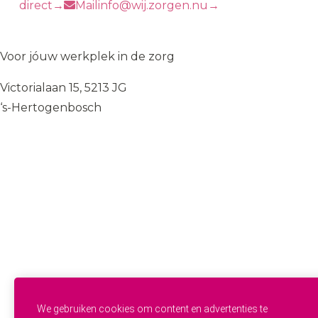
direct
→
Mail
info@wij.zorgen.nu
→
WIJ
♥
ZORGEN
Voor jóuw werkplek in de zorg
Victorialaan 15, 5213 JG
‘s-Hertogenbosch
085 — 060 34 32
info@wij.zorgen.nu
WERKVELDEN
Geestelijke Gezondheidszorg
Gehandicaptenzorg
Thuiszorg
Ouderenzorg
Verpleeg- en Verzorgingshuizen
Welzijn
FUNCTIES & INSTROOM
Helpende
Helpende Plus
We gebruiken cookies om content en advertenties te