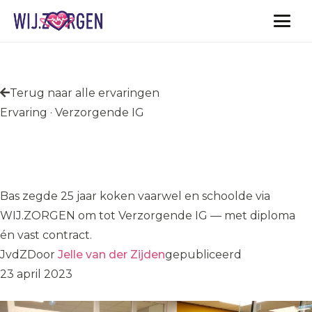
Vacatures
Terug naar alle ervaringen
Ervaring · Verzorgende IG
Bas schoolde zich om van
de horeca naar de zorg
Bas zegde 25 jaar koken vaarwel en schoolde via
WIJ.ZORGEN om tot Verzorgende IG — met diploma
én vast contract.
JvdZ
Door
Jelle van der Zijden
gepubliceerd
23 april 2023