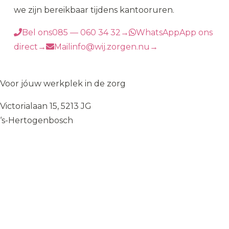
we zijn bereikbaar tijdens kantooruren.
Bel ons
085 — 060 34 32
→
WhatsApp
App ons
direct
→
Mail
info@wij.zorgen.nu
→
WIJ
♥
ZORGEN
Voor jóuw werkplek in de zorg
Victorialaan 15, 5213 JG
‘s-Hertogenbosch
085 — 060 34 32
info@wij.zorgen.nu
WERKVELDEN
Geestelijke Gezondheidszorg
Gehandicaptenzorg
Thuiszorg
Ouderenzorg
Verpleeg- en Verzorgingshuizen
Welzijn