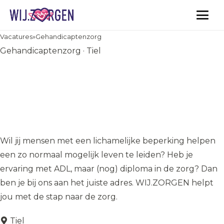
Vacatures
Vacatures
»
Gehandicaptenzorg
Gehandicaptenzorg · Tiel
Wil je werken in de zorg
zonder ervaring of diploma?
Word nu ADL
Zorgondersteuner in Tiel
Wil jij mensen met een lichamelijke beperking helpen
een zo normaal mogelijk leven te leiden? Heb je
ervaring met ADL, maar (nog) diploma in de zorg? Dan
ben je bij ons aan het juiste adres. WIJ.ZORGEN helpt
jou met de stap naar de zorg.
Tiel