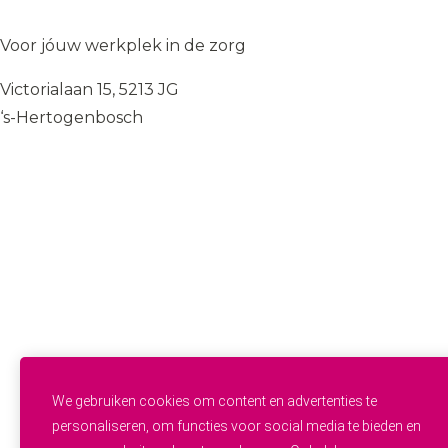
WIJ
♥
ZORGEN
Voor jóuw werkplek in de zorg
Victorialaan 15, 5213 JG
‘s-Hertogenbosch
085 — 060 34 32
info@wij.zorgen.nu
WERKVELDEN
Geestelijke Gezondheidszorg
Gehandicaptenzorg
Thuiszorg
Ouderenzorg
Verpleeg- en Verzorgingshuizen
Welzijn
FUNCTIES & INSTROOM
Helpende
Helpende Plus
We gebruiken cookies om content en advertenties te
Studenten
personaliseren, om functies voor social media te bieden en
Zij-instroom