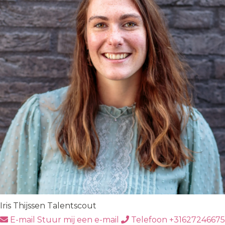
Iris Thijssen
Talentscout
E-mail
Stuur mij een e-mail
Telefoon
+31627246675