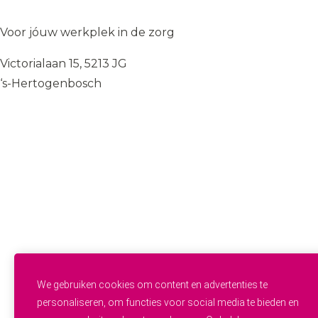
WIJ
♥
ZORGEN
Voor jóuw werkplek in de zorg
Victorialaan 15, 5213 JG
‘s-Hertogenbosch
085 — 060 34 32
info@wij.zorgen.nu
WERKVELDEN
Geestelijke Gezondheidszorg
Gehandicaptenzorg
Thuiszorg
Ouderenzorg
Verpleeg- en Verzorgingshuizen
Welzijn
FUNCTIES & INSTROOM
Helpende
Helpende Plus
We gebruiken cookies om content en advertenties te
Studenten
personaliseren, om functies voor social media te bieden en
Zij-instroom