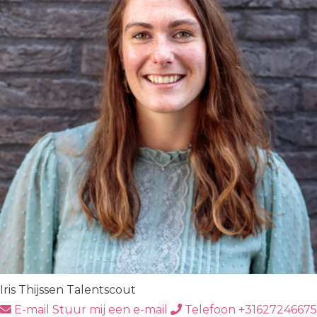
Iris Thijssen
Talentscout
E-mail
Stuur mij een e-mail
Telefoon
+31627246675