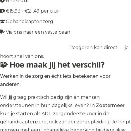
8 - 24 uur
€15,93 - €21,49 per uur
Gehandicaptenzorg
Via ons naar een vaste baan
Reageren kan direct — je
Solliciteer op de vacature
→
hoort snel van ons.
🧩 Hoe maak jij het verschil?
Werken in de zorg en écht iets betekenen voor
anderen.
Wil jij graag praktisch bezig zijn én mensen
ondersteunen in hun dagelijks leven? In
Zoetermeer
kun je starten als ADL-zorgondersteuner in de
gehandicaptenzorg, ook zonder zorgopleiding. Je helpt
mensen met een lichamelijke beperking bij dagelijkse