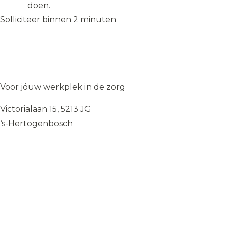
doen.
Solliciteer binnen 2 minuten
Solliciteer op de vacature
→
Solliciteer op de vacature
→
WIJ
♥
ZORGEN
Voor jóuw werkplek in de zorg
Victorialaan 15, 5213 JG
‘s-Hertogenbosch
085 — 060 34 32
info@wij.zorgen.nu
WERKVELDEN
Geestelijke Gezondheidszorg
Gehandicaptenzorg
Thuiszorg
Ouderenzorg
Verpleeg- en Verzorgingshuizen