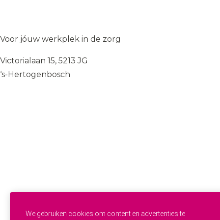
Solliciteer op de vacature
→
WIJ
♥
ZORGEN
Voor jóuw werkplek in de zorg
Victorialaan 15, 5213 JG
‘s-Hertogenbosch
085 — 060 34 32
info@wij.zorgen.nu
WERKVELDEN
Geestelijke Gezondheidszorg
Gehandicaptenzorg
Thuiszorg
Ouderenzorg
Verpleeg- en Verzorgingshuizen
Welzijn
FUNCTIES & INSTROOM
Helpende
Helpende Plus
We gebruiken cookies om content en advertenties te