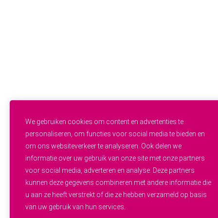
info@wij.zorgen.nu
WERKVELDEN
Geestelijke Gezondheidszorg
Gehandicaptenzorg
Thuiszorg
Ouderenzorg
Verpleeg- en Verzorgingshuizen
Welzijn
FUNCTIES & INSTROOM
Helpende
Helpende Plus
We gebruiken cookies om content en advertenties te
Studenten
personaliseren, om functies voor social media te bieden en
Zij-instroom
om ons websiteverkeer te analyseren. Ook delen we
Professionals
informatie over uw gebruik van onze site met onze partners
Werken en leren
OVER WIJ.ZORGEN
voor social media, adverteren en analyse. Deze partners
Alle vacatures
kunnen deze gegevens combineren met andere informatie die
Zorgpersoneel gezocht
u aan ze heeft verstrekt of die ze hebben verzameld op basis
Over ons
van uw gebruik van hun services.
Werken bij