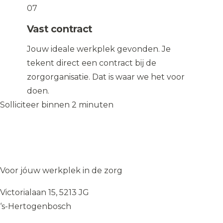
07
Vast contract
Jouw ideale werkplek gevonden. Je
tekent direct een contract bij de
zorgorganisatie. Dat is waar we het voor
doen.
Solliciteer binnen 2 minuten
Solliciteer op de vacature
→
Solliciteer op de vacature
→
WIJ
♥
ZORGEN
Voor jóuw werkplek in de zorg
Victorialaan 15, 5213 JG
‘s-Hertogenbosch
085 — 060 34 32