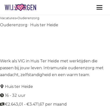
Vacatures
Vacatures
»
Ouderenzorg
Ouderenzorg · Huis ter Heide
Verzorgende IG ouderenzorg
|Huis Ter Heide| Zelf je
werktijden bepalen
Werk als VIG in Huis Ter Heide met werktijden die
passen bij jouw leven. Intramurale ouderenzorg met
aandacht, zelfstandigheid en een warm team.
Huis ter Heide
16 - 32 uur
€2.643,01 - €3.471,67 per maand