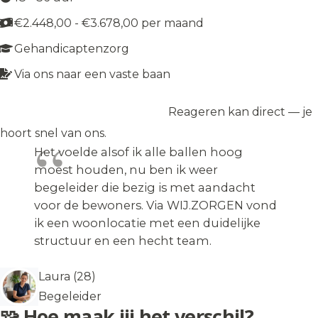
€2.448,00 - €3.678,00 per maand
Gehandicaptenzorg
Via ons naar een vaste baan
Reageren kan direct — je
Solliciteer op de vacature
→
hoort snel van ons.
Het voelde alsof ik alle ballen hoog
moest houden, nu ben ik weer
begeleider die bezig is met aandacht
voor de bewoners. Via WIJ.ZORGEN vond
ik een woonlocatie met een duidelijke
structuur en een hecht team.
Laura (28)
Begeleider
🧩 Hoe maak jij het verschil?