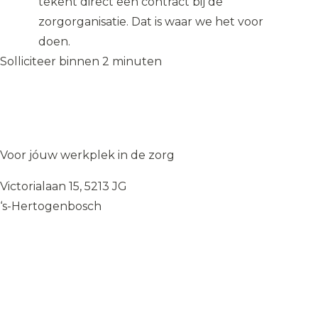
tekent direct een contract bij de
zorgorganisatie. Dat is waar we het voor
doen.
Solliciteer binnen 2 minuten
Solliciteer op de vacature
→
Solliciteer op de vacature
→
WIJ
♥
ZORGEN
Voor jóuw werkplek in de zorg
Victorialaan 15, 5213 JG
‘s-Hertogenbosch
085 — 060 34 32
info@wij.zorgen.nu
WERKVELDEN
Geestelijke Gezondheidszorg
Gehandicaptenzorg
Thuiszorg