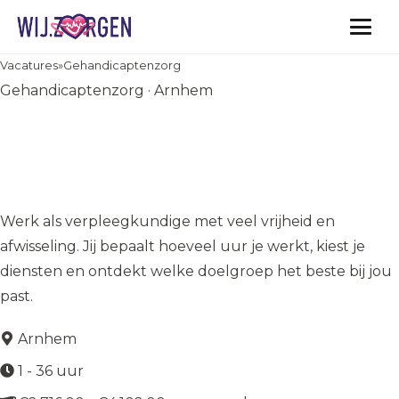
Vacatures
Vacatures
»
Gehandicaptenzorg
Gehandicaptenzorg · Arnhem
Verpleegkundige Flexpool
Arnhem, zelf je uren en
diensten kiezen
Werk als verpleegkundige met veel vrijheid en
afwisseling. Jij bepaalt hoeveel uur je werkt, kiest je
diensten en ontdekt welke doelgroep het beste bij jou
past.
Arnhem
1 - 36 uur