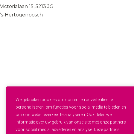
Victorialaan 15, 5213 JG
‘s-Hertogenbosch
085 — 060 34 32
info@wij.zorgen.nu
WERKVELDEN
Geestelijke Gezondheidszorg
Gehandicaptenzorg
Thuiszorg
Ouderenzorg
Verpleeg- en Verzorgingshuizen
Welzijn
FUNCTIES & INSTROOM
Helpende
Helpende Plus
We gebruiken cookies om content en advertenties te
Studenten
personaliseren, om functies voor social media te bieden en
Zij-instroom
om ons websiteverkeer te analyseren. Ook delen we
Professionals
informatie over uw gebruik van onze site met onze partners
Werken en leren
OVER WIJ.ZORGEN
voor social media, adverteren en analyse. Deze partners