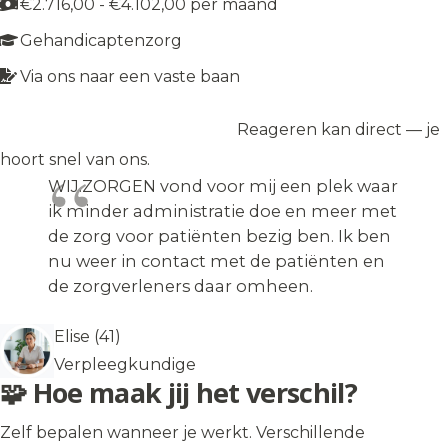
€2.716,00 - €4.102,00 per maand
Gehandicaptenzorg
Via ons naar een vaste baan
Reageren kan direct — je
Solliciteer op de vacature
→
hoort snel van ons.
WIJ.ZORGEN vond voor mij een plek waar
ik minder administratie doe en meer met
de zorg voor patiënten bezig ben. Ik ben
nu weer in contact met de patiënten en
de zorgverleners daar omheen.
Elise (41)
Verpleegkundige
🧩 Hoe maak jij het verschil?
Zelf bepalen wanneer je werkt. Verschillende