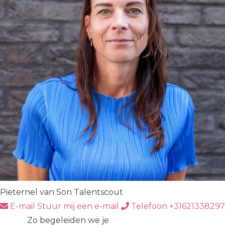
Pieternel van Son
Talentscout
E-mail
Stuur mij een e-mail
Telefoon
+31621338297
Zo begeleiden we je