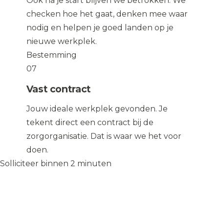
Ook na je start blijven we betrokken. We
checken hoe het gaat, denken mee waar
nodig en helpen je goed landen op je
nieuwe werkplek.
Bestemming
07
Vast contract
Jouw ideale werkplek gevonden. Je
tekent direct een contract bij de
zorgorganisatie. Dat is waar we het voor
doen.
Solliciteer binnen 2 minuten
Solliciteer op de vacature
→
Solliciteer op de vacature
→
WIJ
♥
ZORGEN