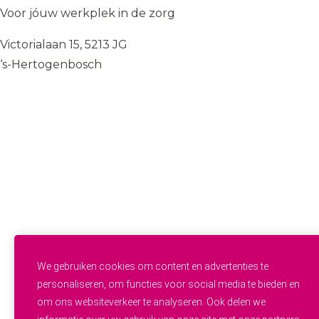
Voor jóuw werkplek in de zorg
Victorialaan 15, 5213 JG
‘s-Hertogenbosch
085 — 060 34 32
info@wij.zorgen.nu
WERKVELDEN
Geestelijke Gezondheidszorg
Gehandicaptenzorg
Thuiszorg
Ouderenzorg
Verpleeg- en Verzorgingshuizen
Welzijn
FUNCTIES & INSTROOM
Helpende
Helpende Plus
We gebruiken cookies om content en advertenties te
Studenten
personaliseren, om functies voor social media te bieden en
Zij-instroom
om ons websiteverkeer te analyseren. Ook delen we
Professionals