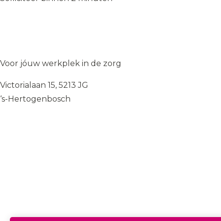
Solliciteer op de vacature
→
Solliciteer op de vacature
→
WIJ
♥
ZORGEN
Voor jóuw werkplek in de zorg
Victorialaan 15, 5213 JG
‘s-Hertogenbosch
085 — 060 34 32
info@wij.zorgen.nu
WERKVELDEN
Geestelijke Gezondheidszorg
Gehandicaptenzorg
Thuiszorg
Ouderenzorg
Verpleeg- en Verzorgingshuizen
Welzijn
FUNCTIES & INSTROOM