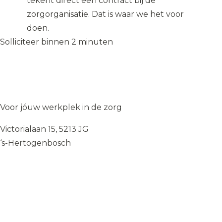
tekent direct een contract bij de
zorgorganisatie. Dat is waar we het voor
doen.
Solliciteer binnen 2 minuten
Solliciteer op de vacature
→
Solliciteer op de vacature
→
WIJ
♥
ZORGEN
Voor jóuw werkplek in de zorg
Victorialaan 15, 5213 JG
‘s-Hertogenbosch
085 — 060 34 32
info@wij.zorgen.nu
WERKVELDEN
Geestelijke Gezondheidszorg
Gehandicaptenzorg
Thuiszorg