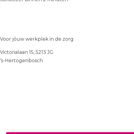
Solliciteer op de vacature
→
Solliciteer op de vacature
→
WIJ
♥
ZORGEN
Voor jóuw werkplek in de zorg
Victorialaan 15, 5213 JG
‘s-Hertogenbosch
085 — 060 34 32
info@wij.zorgen.nu
WERKVELDEN
Geestelijke Gezondheidszorg
Gehandicaptenzorg
Thuiszorg
Ouderenzorg
Verpleeg- en Verzorgingshuizen
Welzijn
FUNCTIES & INSTROOM